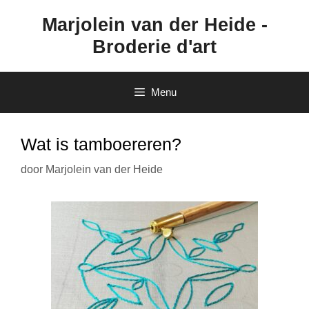
Ga
Marjolein van der Heide -
naar
de
Broderie d'art
inhoud
Menu
Wat is tamboereren?
door
Marjolein van der Heide