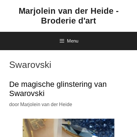
Ga
Marjolein van der Heide -
naar
de
Broderie d'art
inhoud
Menu
Swarovski
De magische glinstering van
Swarovski
door
Marjolein van der Heide