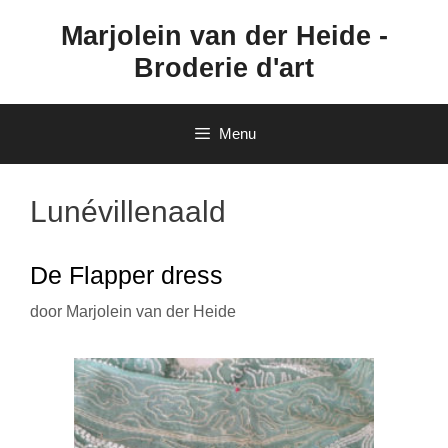
Ga
Marjolein van der Heide -
naar
de
Broderie d'art
inhoud
Menu
Lunévillenaald
De Flapper dress
door
Marjolein van der Heide