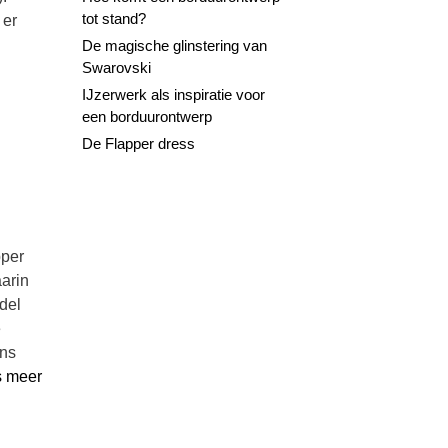
tot stand?
 er
De magische glinstering van
Swarovski
IJzerwerk als inspiratie voor
een borduurontwerp
De Flapper dress
pper
aarin
del
e
ens
s meer