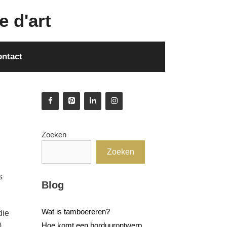
e d'art
ntact
Zoeken
Zoeken
s
Blog
Wat is tamboereren?
die
).
Hoe komt een borduurontwerp