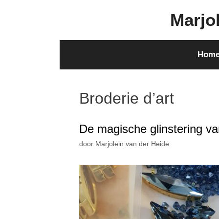
Ga
Marjol
naar
de
inhoud
Hom
Broderie d’art
De magische glinstering v
door
Marjolein van der Heide